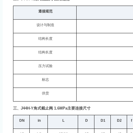
遵循规范
设计与制造
结构长度
结构长度
压力试验
标志
供货
三、
J44H-Y
角式截止阀
1.6MPa
主要连接尺寸
DN
in
L
D
D1
D2
f