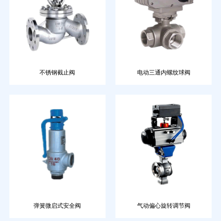
不锈钢截止阀
电动三通内螺纹球阀
弹簧微启式安全阀
气动偏心旋转调节阀