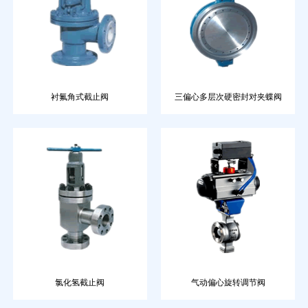
衬氟角式截止阀
三偏心多层次硬密封对夹蝶阀
氯化氢截止阀
气动偏心旋转调节阀