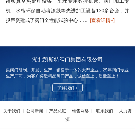
超频真空热处理设备、车球专用数控机床、阀门加工专
机、水帘环保自动喷漆线等先进加工设备130多台套，并
投巨资建成了阀门全性能试验中心……
[查看详情+]
湖北凯斯特阀门集团有限公司
集阀门研制、开发、生产、销售于一体的大型企业，25年阀门专业
生产厂商，为客户铸造精品阀门产品，诚信至上，质量至上！
了解我们 +
关于我们
|
公司新闻
|
产品总汇
|
销售网络
|
联系我们
|
人力资
源