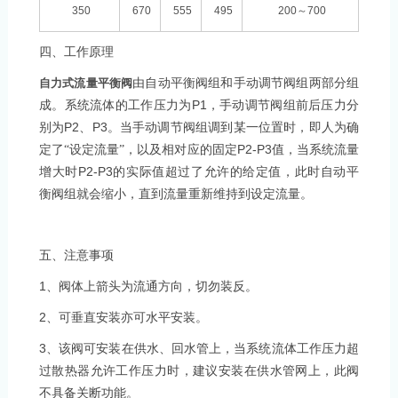
350
670
555
495
200
～
700
四、工作原理
自力式流量平衡阀
由自动平衡阀组和手动调节阀组两部分组
P1
成。系统流体的工作压力为
，手动调节阀组前后压力分
P2
P3
别为
、
。当手动调节阀组调到某一位置时，即人为确
P2-P3
定了“设定流量”，以及相对应的固定
值，当系统流量
P2-P3
增大时
的实际值超过了允许的给定值，此时自动平
衡阀组就会缩小，直到流量重新维持到设定流量。
五、注意事项
1
、阀体上箭头为流通方向，切勿装反。
2
、可垂直安装亦可水平安装。
3
、该阀可安装在供水、回水管上，当系统流体工作压力超
过散热器允许工作压力时，建议安装在供水管网上，此阀
不具备关断功能。