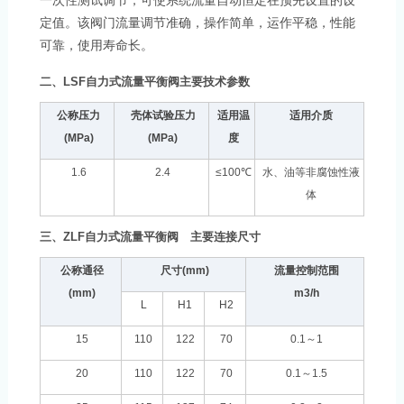
一次性测试调节，可使系统流量自动恒定在预先设置的设
定值。该阀门流量调节准确，操作简单，运作平稳，性能
可靠，使用寿命长。
二、
LSF
自力式流量平衡阀主要技术参数
公称压力
壳体试验压力
适用温
适用介质
(MPa)
(MPa)
度
1.6
2.4
≤100
℃
水、油等非腐蚀性液
体
三、
ZLF
自力式流量平衡阀 主要连接尺寸
公称通径
尺寸
(mm)
流量控制范围
(mm)
m3/h
L
H1
H2
15
110
122
70
0.1
～
1
20
110
122
70
0.1
～
1.5